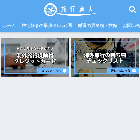
ホーム
旅行好きの最強クレカ4選
厳選の温泉宿・旅館
お問い