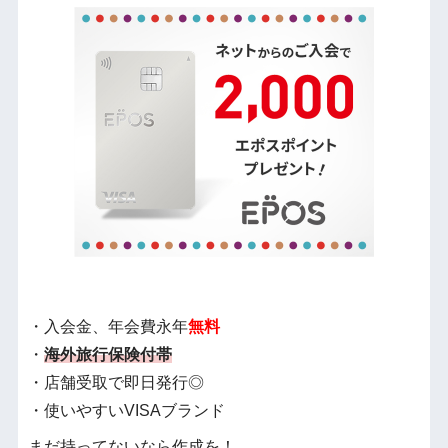
・入会金、年会費永年
無料
・
海外旅行保険付帯
・店舗受取で即日発行◎
・使いやすいVISAブランド
まだ持ってないなら作成を！