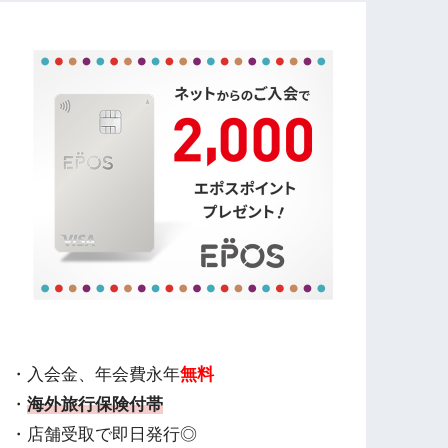
・入会金、年会費永年
無料
・
海外旅行保険付帯
・店舗受取で即日発行◎