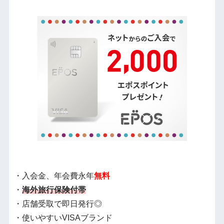
・入会金、年会費永年
無料
・
海外旅行保険付帯
・店舗受取で即日発行◎
・使いやすいVISAブランド