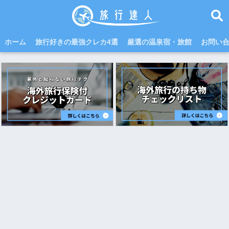
ホーム
旅行好きの最強クレカ4選
厳選の温泉宿・旅館
お問い