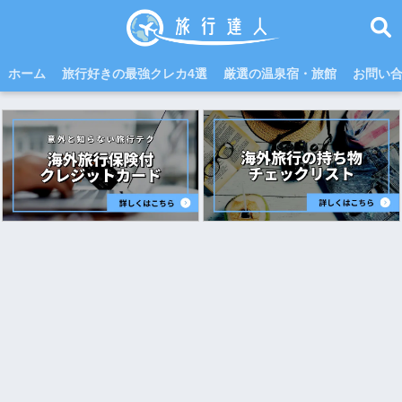
ホーム
旅行好きの最強クレカ4選
厳選の温泉宿・旅館
お問い