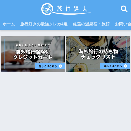
ホーム
旅行好きの最強クレカ4選
厳選の温泉宿・旅館
お問い