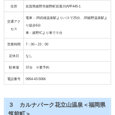
住所
佐賀県嬉野市嬉野町岩屋川内甲445-1
電車：JR武雄温泉駅よりバスで25分、JR嬉野温泉駅よ
交通アク
り徒歩6分
セス
車：嬉野ICより車で５分
営業時間
7：00～23：00
定休日
なし
駐車場
37台 ※要予約
電話番号
0954-43-5066
３ カルナパーク花立山温泉＜福岡県
筑前町＞