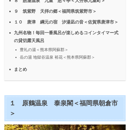
８ 筋湯温泉 九重 悠々亭＜大分県九重町＞
９ 筑紫野 天拝の郷＜福岡県筑紫野市＞
１０ 唐津 綱元の宿 汐湯凪の音＜佐賀県唐津市＞
九州名物！毎回一番風呂が楽しめるコインタイマー式
の貸切露天風呂
豊礼の湯＜熊本県阿蘇郡＞
岳の湯 地獄谷温泉 裕花＜熊本県阿蘇郡＞
まとめ
１ 原鶴温泉 泰泉閣＜福岡県朝倉市
＞