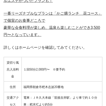
ルエステがついたプランも！
一番リーズナブルなプランは「かご膳ランチ 花コース」
で個室のお食事どころで
豪華な会食料理が楽しめ、温泉も楽しむことができ3,500
円〜となっています。
詳しくはホームページを確認してみてください。
貸切り風
呂入浴料
１回50分2,000円〜 ※要予約
金
住所
福岡県朝倉市杷木志波20番地
交通アク
電車：ＪＲ久大本線「筑後吉井駅」より車で約１０分
セス
車：杷木ICより約5分