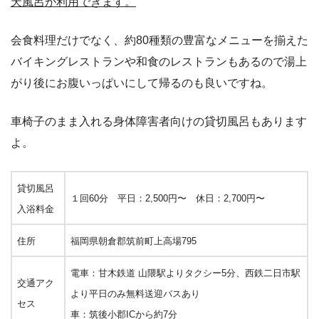
天風呂が利用できます。
会食料理だけでなく、約80種類の豊富なメニューを揃えた
バイキングレストランや和食のレストランもあるので湯上
がり後にお腹いっぱいにして帰るのも良いですね。
車椅子のまま入れる身体障害者向けの貸切風呂もあります
よ。
貸切風呂
１回60分 平日：2,500円〜 休日：2,700円〜
入浴料金
住所
福岡県朝倉郡筑前町上高場795
電車：甘木鉄道 山隈駅よりタクシー5分、西鉄二日市駅
交通アク
より平日のみ無料送迎バスあり
セス
車：筑後小郡ICから約7分