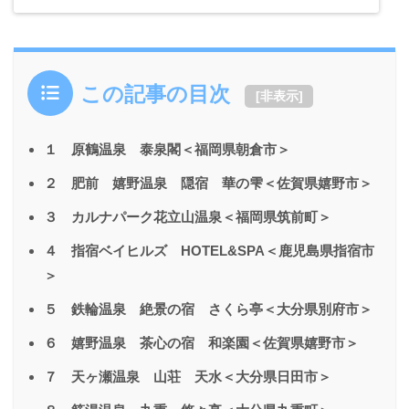
この記事の目次
[
非表示
]
１ 原鶴温泉 泰泉閣＜福岡県朝倉市＞
２ 肥前 嬉野温泉 隠宿 華の雫＜佐賀県嬉野市＞
３ カルナパーク花立山温泉＜福岡県筑前町＞
４ 指宿ベイヒルズ HOTEL&SPA＜鹿児島県指宿市
＞
５ 鉄輪温泉 絶景の宿 さくら亭＜大分県別府市＞
６ 嬉野温泉 茶心の宿 和楽園＜佐賀県嬉野市＞
７ 天ヶ瀬温泉 山荘 天水＜大分県日田市＞