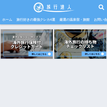
ホーム
旅行好きの最強クレカ4選
厳選の温泉宿・旅館
お問い