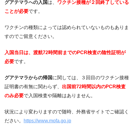
グアテマラへの入国
は、
ワクチン接種が２回終了している
ことが必要
です。
ワクチンの種類によっては認められていないものもありま
すのでご留意ください。
入国当日は、渡航72時間前までのPCR検査の陰性証明が
必要
です。
グアテマラからの帰国
に関しては、３回目のワクチン接種
証明書の有無に関わらず、
出国前72時間以内のPCR検査
のみ必要
で入国検査や隔離はありません。
状況により変わりますので随時、外務省サイトでご確認く
ださい。
https://www.mofa.go.jp