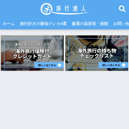
ホーム
旅行好きの最強クレカ4選
厳選の温泉宿・旅館
お問い