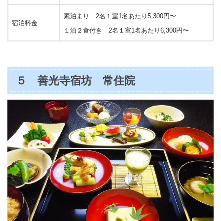
素泊まり 2名１室1名あたり5,300円〜
宿泊料金
１泊２食付き 2名１室1名あたり6,300円〜
５ 善光寺宿坊 常住院