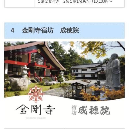
１泊２食付き 2名１室1名あたり10,180円〜
４ 金剛寺宿坊 成穂院