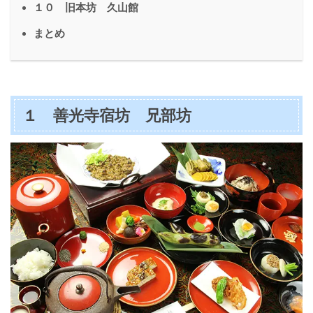
１０ 旧本坊 久山館
まとめ
１ 善光寺宿坊 兄部坊