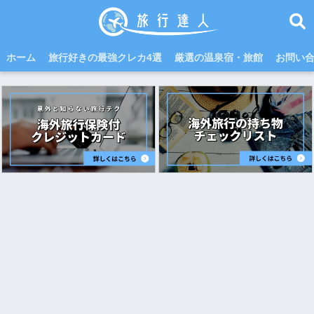
ホーム
旅行好きの最強クレカ4選
厳選の温泉宿・旅館
お問い