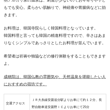
弱アルカリ泉の温泉は、刺激が少ないのでお年寄りや子ど
もでも安心。柔らかい肌触りで、神経痛や胃腸病などに効
きます。
お料理は、韓国寺院らしく韓国料理となっています。
韓国料理と言っても韓国の精進料理ですので、辛さはあま
りなくシンプルであっさりとしたお料理が並んでいます。
希望者は祈祷や独協などの修行体験をすることもできます
よ。
成穂院は、韓国仏教の雰囲気や、天然温泉を堪能したい人
におすすめの宿坊です。
ＪＲ大糸線安曇追分駅よりお車にて約１２分、長
交通アクセス
野自動車道安曇野ＩＣよりお車にて25分