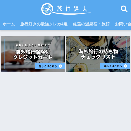
ホーム
旅行好きの最強クレカ4選
厳選の温泉宿・旅館
お問い