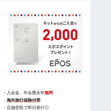
・入会金、年会費永年
無料
・
海外旅行保険付帯
・店舗受取で即日発行◎