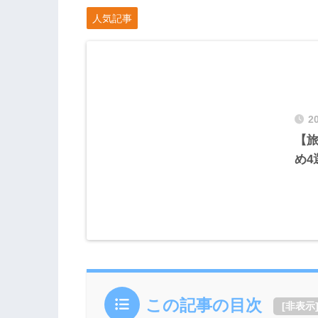
人気記事
2
【
め4
この記事の目次
[
非表示