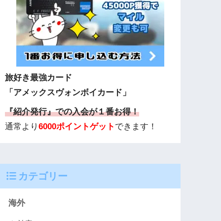
旅好き最強カード
「アメックスヴォンボイカード」
『紹介発行』での入会が１番お得！
通常より
6000ポイントゲット
できます！
カテゴリー
海外