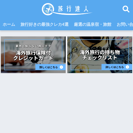
ホーム
旅行好きの最強クレカ4選
厳選の温泉宿・旅館
お問い