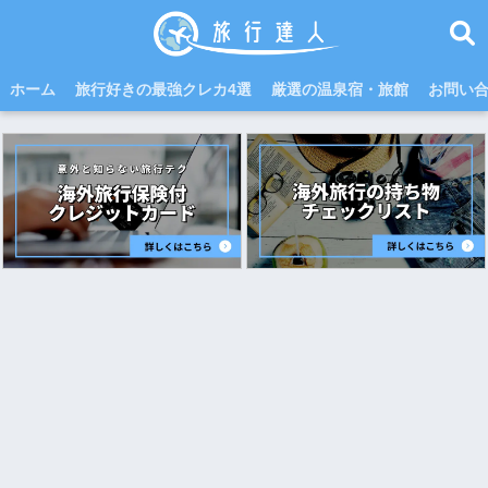
ホーム
旅行好きの最強クレカ4選
厳選の温泉宿・旅館
お問い