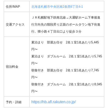
住所/MAP
北海道札幌市中央区南2条西6丁目4-1
ＪＲ札幌駅地下鉄南北線→大通駅ホーム下車後進
交通アクセス
行方向先の階段昇り正面のポールタウン地下街進
行。狸小路４丁目出口より徒歩３分
素泊まり 部屋お任せ 2名１室1名あたり5,445
円〜
素泊まり ダブルルーム 2名１室1名あたり5,745
円〜
宿泊料金
朝食付き 部屋お任せ 2名１室1名あたり7,745
円〜
朝食付き ダブルルーム 2名１室1名あたり8,045
円〜
https://hb.afl.rakuten.co.jp/
予約・詳細