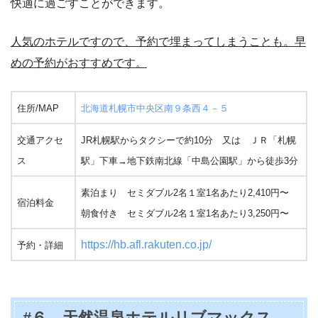
快適に過ごすことができます。
人気のホテルですので、予約で埋まってしまうことも。早
めの予約がおすすめです。
住所/MAP
北海道札幌市中央区南９条西４－５
交通アクセ
JR札幌駅からタクシーで約10分 又は ＪＲ「札幌
ス
駅」下車→地下鉄南北線「中島公園駅」から徒歩3分
素泊まり セミダブル2名１室1名あたり2,410円〜
宿泊料金
朝食付き セミダブル2名１室1名あたり3,250円〜
https://hb.afl.rakuten.co.jp/
予約・詳細
#６
天然温泉ホテルリブマックス