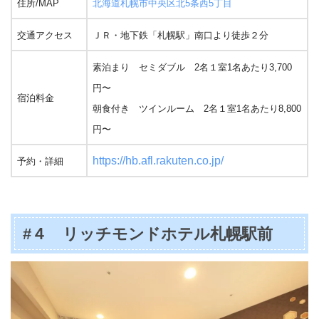
住所/MAP
北海道札幌市中央区北5条西5丁目
交通アクセス
ＪＲ・地下鉄「札幌駅」南口より徒歩２分
素泊まり セミダブル 2名１室1名あたり3,700
円〜
宿泊料金
朝食付き ツインルーム 2名１室1名あたり8,800
円〜
https://hb.afl.rakuten.co.jp/
予約・詳細
#４ リッチモンドホテル札幌駅前