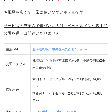
お風呂も広くて非常に使いやすいホテルです。
サービスの充実さで選びたい人は、ベッセルイン札幌中島
公園を選べば間違いありません。
住所/MAP
北海道札幌市中央区南九条西4丁目1-2
札幌駅から地下鉄南北線で約5分 中島公園駅(2番
交通アクセス
出口)徒歩1分
素泊まり セミダブル 2名１室1名あたり4,085
円〜
宿泊料金
朝食付き セミダブル 2名１室1名あたり5,985
円〜
https://hb.afl.rakuten.co.jp/