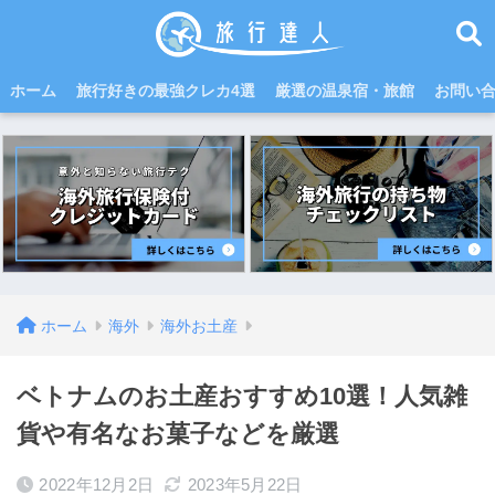
ホーム
旅行好きの最強クレカ4選
厳選の温泉宿・旅館
お問い
ホーム
海外
海外お土産
ベトナムのお土産おすすめ10選！人気雑
貨や有名なお菓子などを厳選
2022年12月2日
2023年5月22日